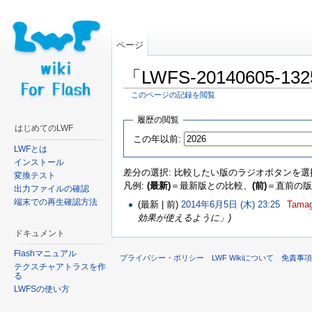
ページ
「LWFS-20140605-
このページの記録を閲覧
移動:
案内
、
検索
履歴の閲覧
はじめてのLWF
この年以前:
LWFとは
インストール
差分の選択: 比較したい版のラジオボタンを選
変換テスト
凡例:
(最新)
＝最新版との比較、
(前)
＝直前の版
出力ファイルの確認
端末での再生確認方法
(最新 | 前)
2014年6月5日 (木) 23:25
‎
Tama
効果が使えるように」)
ドキュメント
Flashマニュアル
プライバシー・ポリシー
LWF Wikiについて
免責事
テクスチャアトラスを作
る
LWFSの使い方