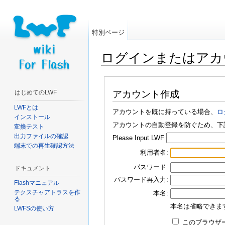
特別ページ
ログインまたはアカ
移動:
案内
、
検索
はじめてのLWF
アカウント作成
LWFとは
アカウントを既に持っている場合、
ロ
インストール
アカウントの自動登録を防ぐため、下
変換テスト
出力ファイルの確認
Please Input LWF
端末での再生確認方法
利用者名:
パスワード:
ドキュメント
パスワード再入力:
Flashマニュアル
テクスチャアトラスを作
本名:
る
本名は省略できま
LWFSの使い方
このブラウザー